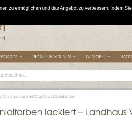
n zu ermöglichen und das Angebot zu verbessern. Indem Sie hi
nd
EBOARDS
REGALE & VITRINEN
TV MÖBEL
BADM
aus Vitrinenschrank mit Glastür und Schubladen
onialfarben lackiert – Landhaus 