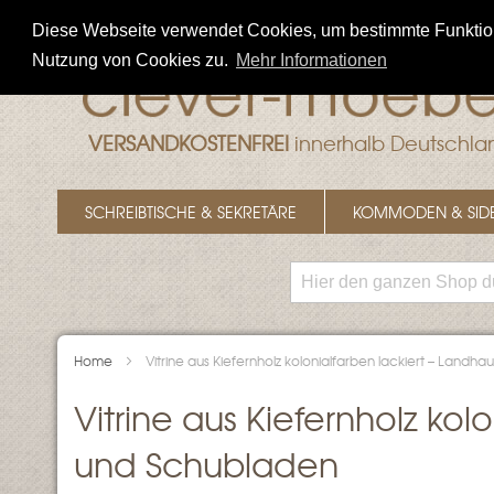
Direkt
Diese Webseite verwendet Cookies, um bestimmte Funktione
zum
Nutzung von Cookies zu.
Mehr Informationen
Inhalt
VERSANDKOSTENFREI
innerhalb Deutschla
SCHREIBTISCHE & SEKRETÄRE
KOMMODEN & SID
Home
Vitrine aus Kiefernholz kolonialfarben lackiert – Landh
Vitrine aus Kiefernholz kol
und Schubladen