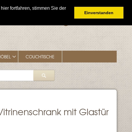
er fortfahren, stimmen Sie der
Einverstanden
Mein
Mein Warenkorb
Zur Kasse
Konto
ÖBEL
COUCHTISCHE
Suche
Vitrinenschrank mit Glastür