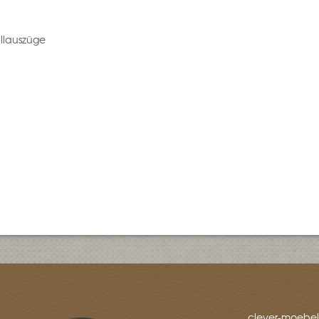
allauszüge
clever-moebel