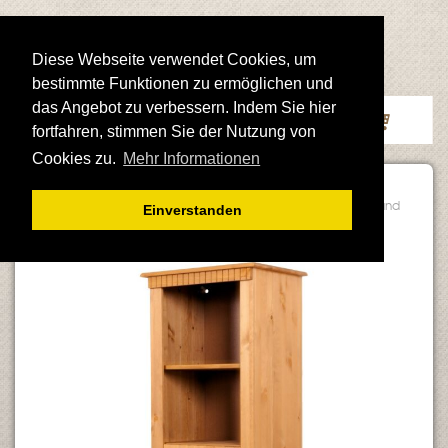
Direkt
zum
Inhalt
Diese Webseite verwendet Cookies, um
VERSANDKOSTENFREI
innerhalb Deutschland
bestimmte Funktionen zu ermöglichen und
Toggle
Suche
Mein
Mein W
das Angebot zu verbessern. Indem Sie hier
Nav
Konto
fortfahren, stimmen Sie der Nutzung von
Cookies zu.
Mehr Informationen
Home
Regal aus Kiefernholz gelaugt geölt – Landhaus Regal mit Tür und
Einverstanden
offenen Fächern
Zum
Ende
der
Bildergalerie
springen